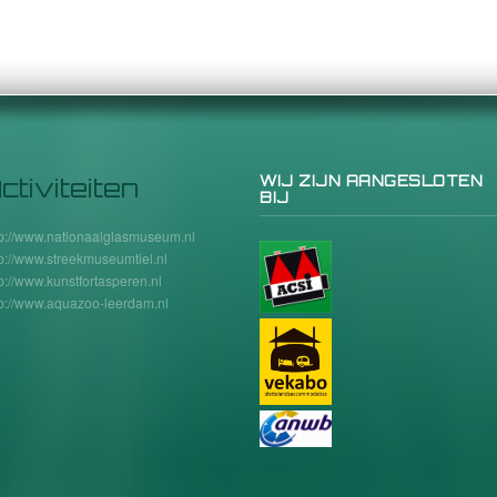
ctiviteiten
WIJ ZIJN AANGESLOTEN
BIJ
tp://www.nationaalglasmuseum.nl
tp://www.streekmuseumtiel.nl
tp://www.kunstfortasperen.nl
tp://www.aquazoo-leerdam.nl