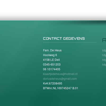
CONTACT GEGEVENS
A
Fam. De Heus
ht
Hooiweg 6
ht
4158 LE Deil
ht
0345-651203
ht
06 10174405
klaartjedeheus@hotmail.nl
doriusdeheus@gmail.com
KvK:67208495
BTWnr.:NL169745247 B.01