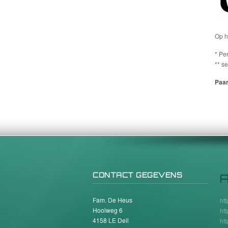
Op h
* Pe
** s
Paar
CONTACT GEGEVENS
A
Fam. De Heus
ht
Hooiweg 6
ht
4158 LE Deil
ht