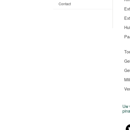
Contact
Ext
Ext
Hui
Pa
Toe
Ge
Ge
Mil
Ver
Uw w
pin