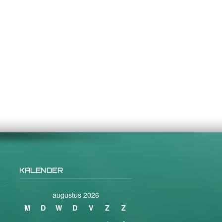
KALENDER
augustus 2026
M
D
W
D
V
Z
Z