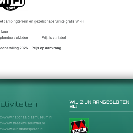
et campingterrein en gezelschapsruimte gratis Wi-Fi
r keer
eptember / oktober Prijs is variabel
denstalling 2026 Prijs op aanvraag
ctiviteiten
WIJ ZIJN AANGESLOTEN
BIJ
tp://www.nationaalglasmuseum.nl
tp://www.streekmuseumtiel.nl
tp://www.kunstfortasperen.nl