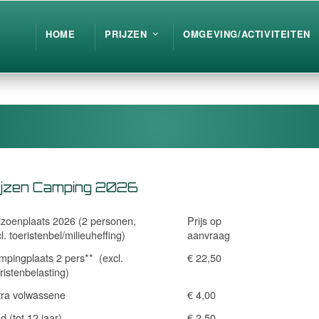
HOME
PRIJZEN
OMGEVING/ACTIVITEITEN
ijzen Camping 2026
izoenplaats 2026 (2 personen,
Prijs op
l. toeristenbel/milieuheffing)
aanvraag
pingplaats 2 pers** (excl.
€ 22,50
ristenbelasting)
tra volwassene
€ 4,00
d (tot 12 jaar)
€ 2,50