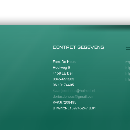
CONTACT GEGEVENS
A
Fam. De Heus
ht
Hooiweg 6
ht
4158 LE Deil
ht
0345-651203
ht
06 10174405
klaartjedeheus@hotmail.nl
doriusdeheus@gmail.com
KvK:67208495
BTWnr.:NL169745247 B.01