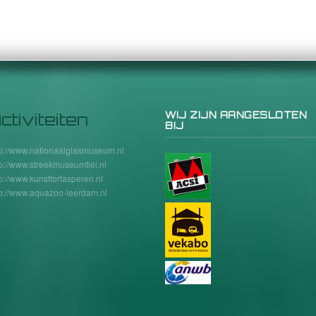
ctiviteiten
WIJ ZIJN AANGESLOTEN
BIJ
tp://www.nationaalglasmuseum.nl
tp://www.streekmuseumtiel.nl
tp://www.kunstfortasperen.nl
tp://www.aquazoo-leerdam.nl