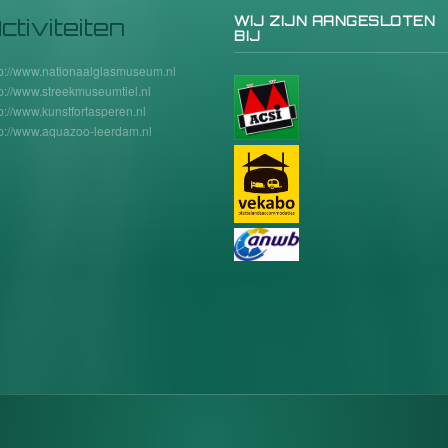
ctiviteiten
WIJ ZIJN AANGESLOTEN
BIJ
tp://www.nationaalglasmuseum.nl
tp://www.streekmuseumtiel.nl
tp://www.kunstfortasperen.nl
tp://www.aquazoo-leerdam.nl