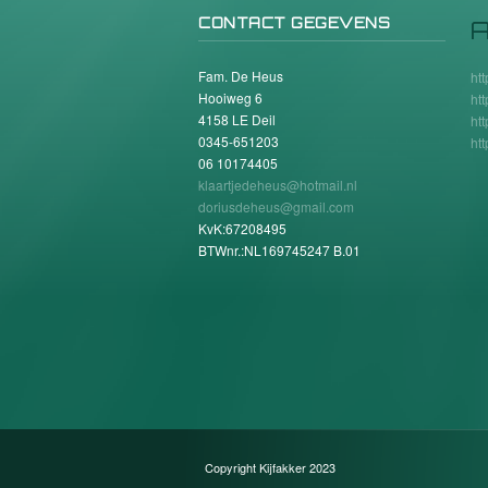
CONTACT GEGEVENS
A
Fam. De Heus
ht
Hooiweg 6
ht
4158 LE Deil
ht
0345-651203
ht
06 10174405
klaartjedeheus@hotmail.nl
doriusdeheus@gmail.com
KvK:67208495
BTWnr.:NL169745247 B.01
Copyright Kijfakker 2023