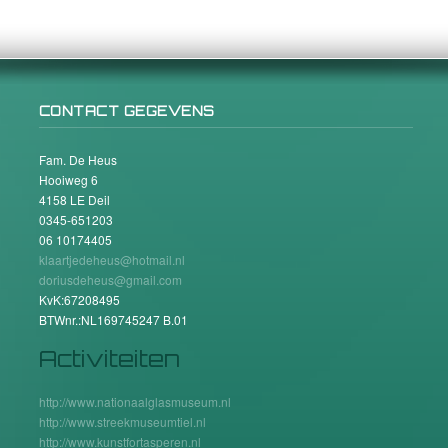
CONTACT GEGEVENS
Fam. De Heus
Hooiweg 6
4158 LE Deil
0345-651203
06 10174405
klaartjedeheus@hotmail.nl
doriusdeheus@gmail.com
KvK:67208495
BTWnr.:NL169745247 B.01
Activiteiten
http://www.nationaalglasmuseum.nl
http://www.streekmuseumtiel.nl
http://www.kunstfortasperen.nl