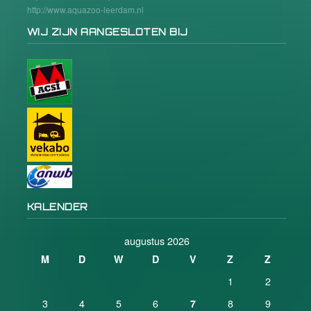
http://www.aquazoo-leerdam.nl
WIJ ZIJN AANGESLOTEN BIJ
KALENDER
augustus 2026
M
D
W
D
V
Z
Z
1
2
3
4
5
6
8
9
7