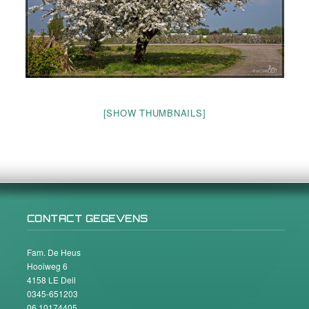
[SHOW THUMBNAILS]
CONTACT GEGEVENS
Fam. De Heus
Hooiweg 6
4158 LE Deil
0345-651203
06 10174405