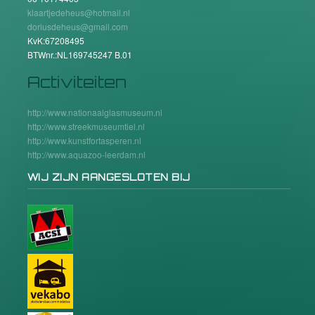
klaartjedeheus@hotmail.nl
doriusdeheus@gmail.com
KvK:67208495
BTWnr.:NL169745247 B.01
Activiteiten
http://www.nationaalglasmuseum.nl
http://www.streekmuseumtiel.nl
http://www.kunstfortasperen.nl
http://www.aquazoo-leerdam.nl
WIJ ZIJN AANGESLOTEN BIJ