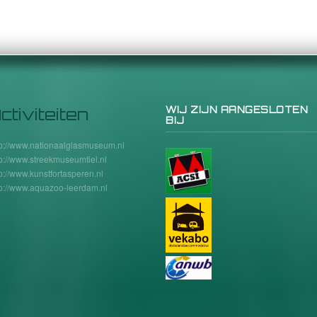
ctiviteiten
WIJ ZIJN AANGESLOTEN
BIJ
tp://www.nationaalglasmuseum.nl
tp://www.streekmuseumtiel.nl
tp://www.kunstfortasperen.nl
tp://www.aquazoo-leerdam.nl