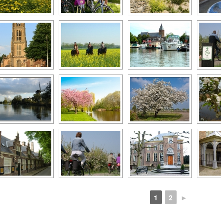
1
2
►