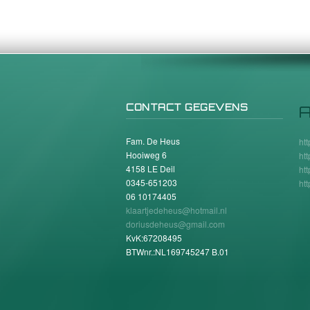
CONTACT GEGEVENS
A
Fam. De Heus
ht
Hooiweg 6
ht
4158 LE Deil
ht
0345-651203
ht
06 10174405
klaartjedeheus@hotmail.nl
doriusdeheus@gmail.com
KvK:67208495
BTWnr.:NL169745247 B.01