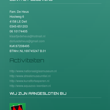
Fam. De Heus
Hooiweg 6
4158 LE Deil
0345-651203
06 10174405
klaartjedeheus@hotmail.nl
doriusdeheus@gmail.com
KvK:67208495
BTWnr.:NL169745247 B.01
Activiteiten
http://www.nationaalglasmuseum.nl
http://www.streekmuseumtiel.nl
http://www.kunstfortasperen.nl
http://www.aquazoo-leerdam.nl
WIJ ZIJN AANGESLOTEN BIJ