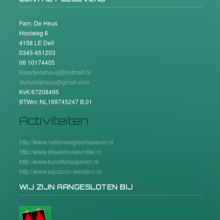
Fam. De Heus
Hooiweg 6
4158 LE Deil
0345-651203
06 10174405
klaartjedeheus@hotmail.nl
doriusdeheus@gmail.com
KvK:67208495
BTWnr.:NL169745247 B.01
Activiteiten
http://www.nationaalglasmuseum.nl
http://www.streekmuseumtiel.nl
http://www.kunstfortasperen.nl
http://www.aquazoo-leerdam.nl
WIJ ZIJN AANGESLOTEN BIJ