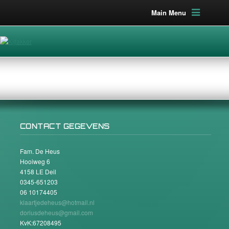
Main Menu
CONTACT GEGEVENS
Fam. De Heus
Hooiweg 6
4158 LE Deil
0345-651203
06 10174405
klaartjedeheus@hotmail.nl
doriusdeheus@gmail.com
KvK:67208495