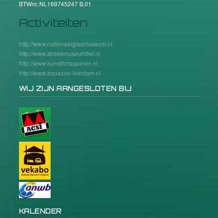
BTWnr.:NL169745247 B.01
Activiteiten
http://www.nationaalglasmuseum.nl
http://www.streekmuseumtiel.nl
http://www.kunstfortasperen.nl
http://www.aquazoo-leerdam.nl
WIJ ZIJN AANGESLOTEN BIJ
KALENDER