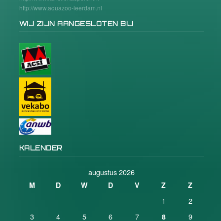
http://www.aquazoo-leerdam.nl
WIJ ZIJN AANGESLOTEN BIJ
KALENDER
augustus 2026
M
D
W
D
V
Z
Z
1
2
3
4
5
6
7
9
8