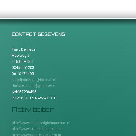
CONTACT GEGEVENS
Fam. De Heus
Hooiweg 6
4158 LE Deil
0345-651203
06 10174405
klaartjedeheus@hotmail.nl
doriusdeheus@gmail.com
KvK:67208495
BTWnr.:NL169745247 B.01
Activiteiten
http://www.nationaalglasmuseum.nl
http://www.streekmuseumtiel.nl
http://www.kunstfortasperen.nl