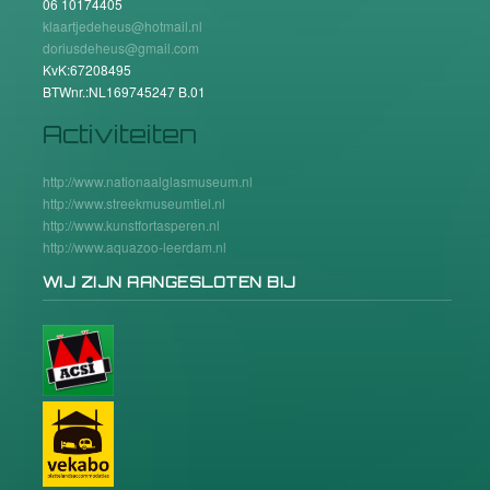
06 10174405
klaartjedeheus@hotmail.nl
doriusdeheus@gmail.com
KvK:67208495
BTWnr.:NL169745247 B.01
Activiteiten
http://www.nationaalglasmuseum.nl
http://www.streekmuseumtiel.nl
http://www.kunstfortasperen.nl
http://www.aquazoo-leerdam.nl
WIJ ZIJN AANGESLOTEN BIJ