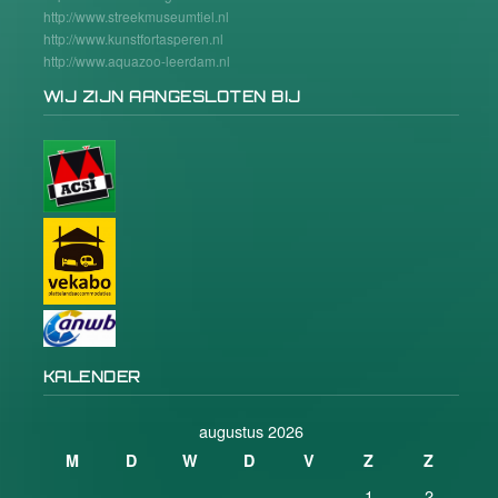
http://www.streekmuseumtiel.nl
http://www.kunstfortasperen.nl
http://www.aquazoo-leerdam.nl
WIJ ZIJN AANGESLOTEN BIJ
KALENDER
augustus 2026
M
D
W
D
V
Z
Z
1
2