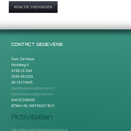
CONTACT GEGEVENS
Fam. De Heus
Hooiweg 6
4158 LE Deil
0345-651203
06 10174405
klaartjedeheus@hotmail.nl
doriusdeheus@gmail.com
KvK:67208495
BTWnr.:NL169745247 B.01
Activiteiten
http://www.nationaalglasmuseum.nl