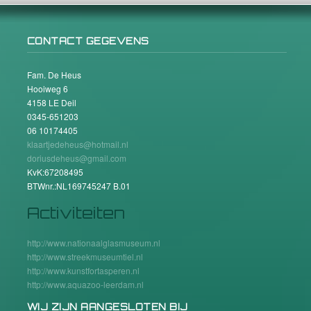
CONTACT GEGEVENS
Fam. De Heus
Hooiweg 6
4158 LE Deil
0345-651203
06 10174405
klaartjedeheus@hotmail.nl
doriusdeheus@gmail.com
KvK:67208495
BTWnr.:NL169745247 B.01
Activiteiten
http://www.nationaalglasmuseum.nl
http://www.streekmuseumtiel.nl
http://www.kunstfortasperen.nl
http://www.aquazoo-leerdam.nl
WIJ ZIJN AANGESLOTEN BIJ