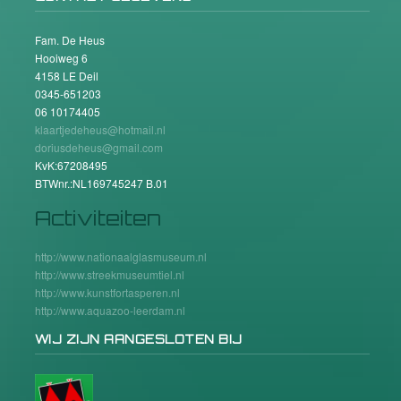
Fam. De Heus
Hooiweg 6
4158 LE Deil
0345-651203
06 10174405
klaartjedeheus@hotmail.nl
doriusdeheus@gmail.com
KvK:67208495
BTWnr.:NL169745247 B.01
Activiteiten
http://www.nationaalglasmuseum.nl
http://www.streekmuseumtiel.nl
http://www.kunstfortasperen.nl
http://www.aquazoo-leerdam.nl
WIJ ZIJN AANGESLOTEN BIJ