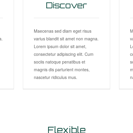
Discover
Maecenas sed diam eget risus
M
a.
varius blandit sit amet non magna.
v
Lorem ipsum dolor sit amet,
L
consectetur adipiscing elit. Cum
c
sociis natoque penatibus et
s
magnis dis parturient montes,
m
nascetur ridiculus mus.
n
Flexible