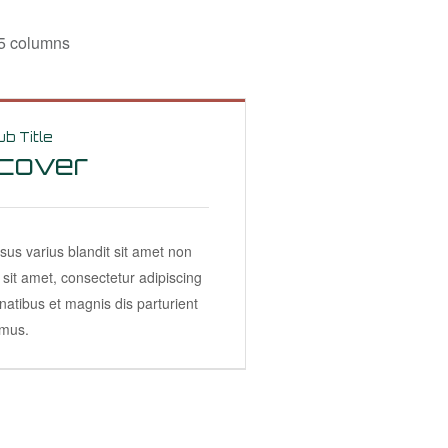
 5 columns
b Title
scover
us varius blandit sit amet non
it amet, consectetur adipiscing
natibus et magnis dis parturient
 mus.