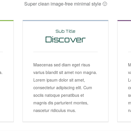
Super clean image-free minimal style 🙂
Sub Title
Discover
Maecenas sed diam eget risus
M
a.
varius blandit sit amet non magna.
v
Lorem ipsum dolor sit amet,
L
consectetur adipiscing elit. Cum
c
sociis natoque penatibus et
s
magnis dis parturient montes,
m
nascetur ridiculus mus.
n