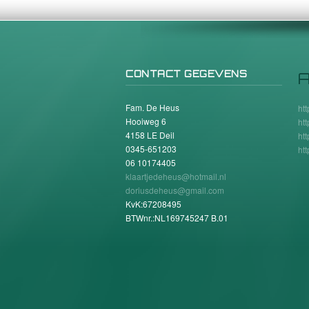
CONTACT GEGEVENS
A
Fam. De Heus
ht
Hooiweg 6
ht
4158 LE Deil
ht
0345-651203
ht
06 10174405
klaartjedeheus@hotmail.nl
doriusdeheus@gmail.com
KvK:67208495
BTWnr.:NL169745247 B.01