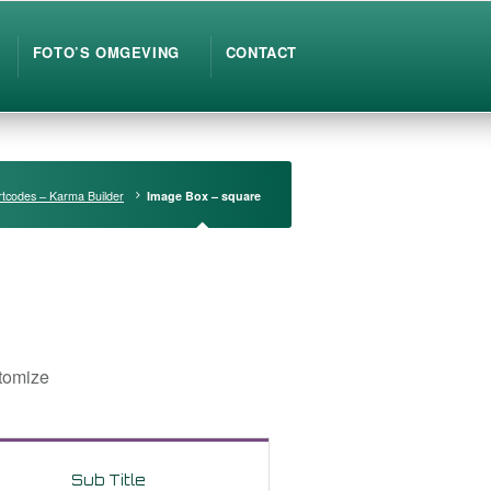
FOTO’S OMGEVING
CONTACT
tcodes – Karma Builder
Image Box – square
stomize
Sub Title