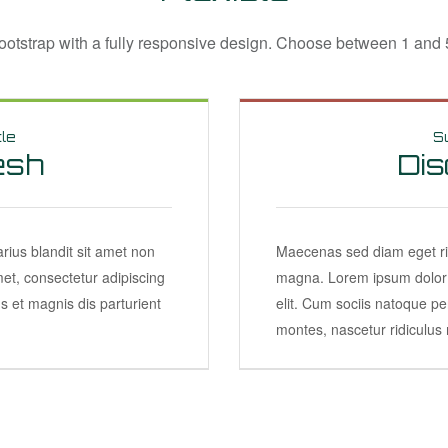
bootstrap with a fully responsive design. Choose between 1 and
tle
Su
esh
Di
ius blandit sit amet non
Maecenas sed diam eget ris
et, consectetur adipiscing
magna. Lorem ipsum dolor s
s et magnis dis parturient
elit. Cum sociis natoque pe
montes, nascetur ridiculus