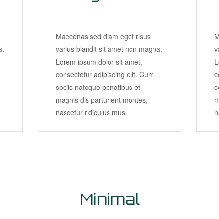
Maecenas sed diam eget risus
M
a.
varius blandit sit amet non magna.
v
Lorem ipsum dolor sit amet,
L
consectetur adipiscing elit. Cum
c
sociis natoque penatibus et
s
magnis dis parturient montes,
m
nascetur ridiculus mus.
n
Minimal