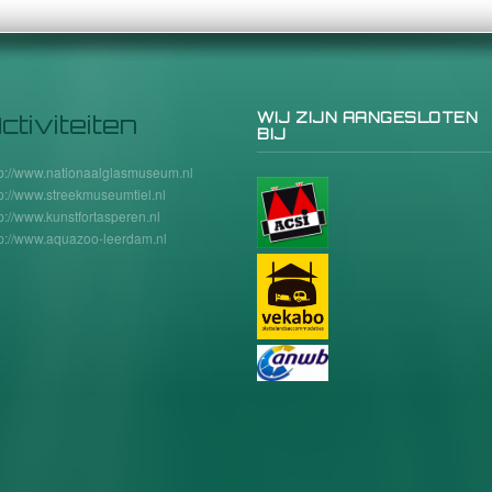
ctiviteiten
WIJ ZIJN AANGESLOTEN
BIJ
tp://www.nationaalglasmuseum.nl
tp://www.streekmuseumtiel.nl
tp://www.kunstfortasperen.nl
tp://www.aquazoo-leerdam.nl