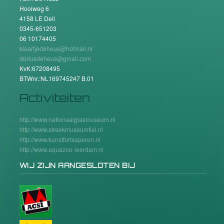
Hooiweg 6
4158 LE Deil
0345-651203
06 10174405
klaartjedeheus@hotmail.nl
doriusdeheus@gmail.com
KvK:67208495
BTWnr.:NL169745247 B.01
Activiteiten
http://www.nationaalglasmuseum.nl
http://www.streekmuseumtiel.nl
http://www.kunstfortasperen.nl
http://www.aquazoo-leerdam.nl
WIJ ZIJN AANGESLOTEN BIJ