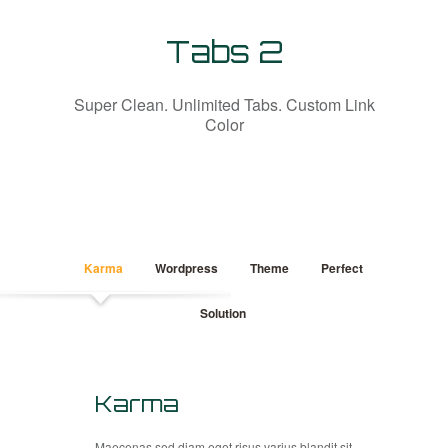
Tabs 2
Super Clean. Unlimited Tabs. Custom Link
Color
Karma
Wordpress
Theme
Perfect
Solution
Karma
Maecenas sed diam eget risus varius blandit sit