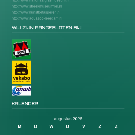
http://www.streekmuseumtiel.nl
http://www.kunstfortasperen.nl
http://www.aquazoo-leerdam.nl
WIJ ZIJN AANGESLOTEN BIJ
KALENDER
augustus 2026
M
D
W
D
V
Z
Z