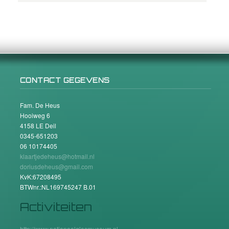
CONTACT GEGEVENS
Fam. De Heus
Hooiweg 6
4158 LE Deil
0345-651203
06 10174405
klaartjedeheus@hotmail.nl
doriusdeheus@gmail.com
KvK:67208495
BTWnr.:NL169745247 B.01
Activiteiten
http://www.nationaalglasmuseum.nl