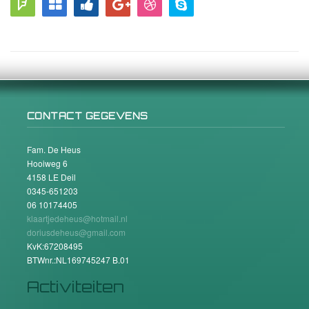
CONTACT GEGEVENS
Fam. De Heus
Hooiweg 6
4158 LE Deil
0345-651203
06 10174405
klaartjedeheus@hotmail.nl
doriusdeheus@gmail.com
KvK:67208495
BTWnr.:NL169745247 B.01
Activiteiten