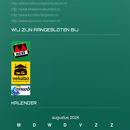
http://www.nationaalglasmuseum.nl
http://www.streekmuseumtiel.nl
http://www.kunstfortasperen.nl
http://www.aquazoo-leerdam.nl
WIJ ZIJN AANGESLOTEN BIJ
KALENDER
augustus 2026
M
D
W
D
V
Z
Z