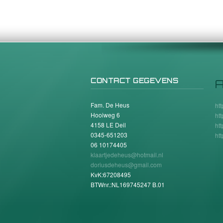
CONTACT GEGEVENS
A
Fam. De Heus
ht
Hooiweg 6
ht
4158 LE Deil
ht
0345-651203
ht
06 10174405
klaartjedeheus@hotmail.nl
doriusdeheus@gmail.com
KvK:67208495
BTWnr.:NL169745247 B.01