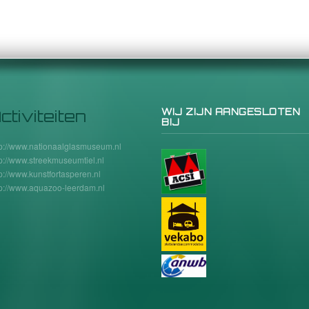
ctiviteiten
WIJ ZIJN AANGESLOTEN
BIJ
tp://www.nationaalglasmuseum.nl
tp://www.streekmuseumtiel.nl
tp://www.kunstfortasperen.nl
tp://www.aquazoo-leerdam.nl