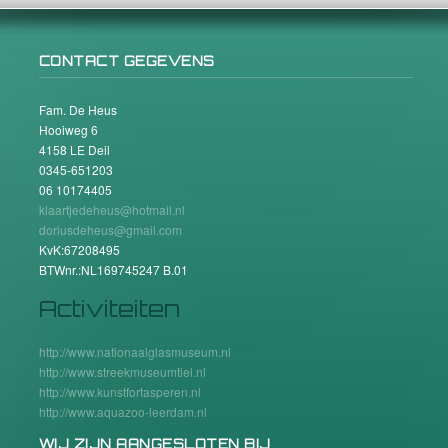
CONTACT GEGEVENS
Fam. De Heus
Hooiweg 6
4158 LE Deil
0345-651203
06 10174405
klaartjedeheus@hotmail.nl
doriusdeheus@gmail.com
KvK:67208495
BTWnr.:NL169745247 B.01
Activiteiten
http://www.nationaalglasmuseum.nl
http://www.streekmuseumtiel.nl
http://www.kunstfortasperen.nl
http://www.aquazoo-leerdam.nl
WIJ ZIJN AANGESLOTEN BIJ