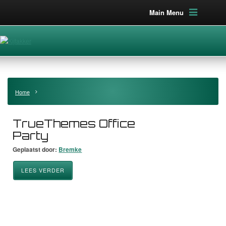
Main Menu
Home
TrueThemes Office
Party
Geplaatst door:
Bremke
LEES VERDER