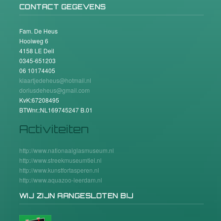
CONTACT GEGEVENS
Fam. De Heus
Hooiweg 6
4158 LE Deil
0345-651203
06 10174405
klaartjedeheus@hotmail.nl
doriusdeheus@gmail.com
KvK:67208495
BTWnr.:NL169745247 B.01
Activiteiten
http://www.nationaalglasmuseum.nl
http://www.streekmuseumtiel.nl
http://www.kunstfortasperen.nl
http://www.aquazoo-leerdam.nl
WIJ ZIJN AANGESLOTEN BIJ