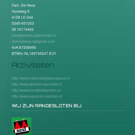
Fam. De Heus
Hooiweg 6
4158 LE Deil
0345-651203
06 10174405
klaartjedeheus@hotmail.nl
doriusdeheus@gmail.com
KvK:67208495
BTWnr.:NL169745247 B.01
Activiteiten
http://www.nationaalglasmuseum.nl
http://www.streekmuseumtiel.nl
http://www.kunstfortasperen.nl
http://www.aquazoo-leerdam.nl
WIJ ZIJN AANGESLOTEN BIJ