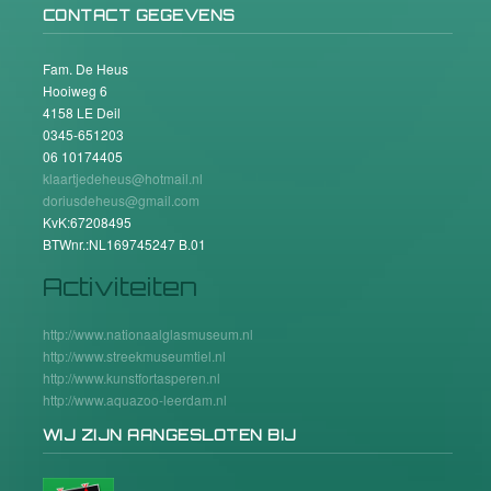
CONTACT GEGEVENS
Fam. De Heus
Hooiweg 6
4158 LE Deil
0345-651203
06 10174405
klaartjedeheus@hotmail.nl
doriusdeheus@gmail.com
KvK:67208495
BTWnr.:NL169745247 B.01
Activiteiten
http://www.nationaalglasmuseum.nl
http://www.streekmuseumtiel.nl
http://www.kunstfortasperen.nl
http://www.aquazoo-leerdam.nl
WIJ ZIJN AANGESLOTEN BIJ