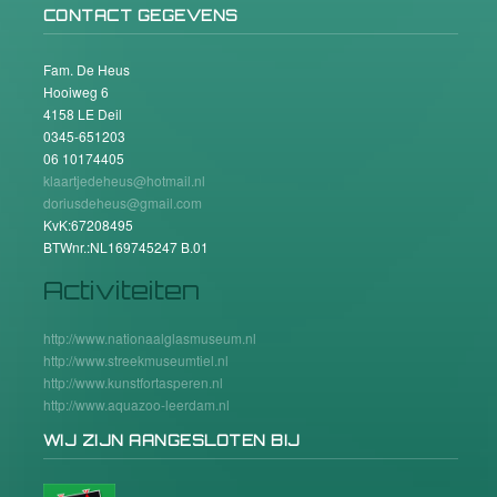
CONTACT GEGEVENS
Fam. De Heus
Hooiweg 6
4158 LE Deil
0345-651203
06 10174405
klaartjedeheus@hotmail.nl
doriusdeheus@gmail.com
KvK:67208495
BTWnr.:NL169745247 B.01
Activiteiten
http://www.nationaalglasmuseum.nl
http://www.streekmuseumtiel.nl
http://www.kunstfortasperen.nl
http://www.aquazoo-leerdam.nl
WIJ ZIJN AANGESLOTEN BIJ