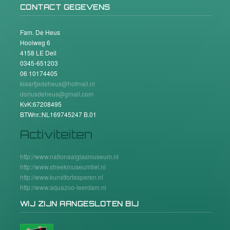
CONTACT GEGEVENS
Fam. De Heus
Hooiweg 6
4158 LE Deil
0345-651203
06 10174405
klaartjedeheus@hotmail.nl
doriusdeheus@gmail.com
KvK:67208495
BTWnr.:NL169745247 B.01
Activiteiten
http://www.nationaalglasmuseum.nl
http://www.streekmuseumtiel.nl
http://www.kunstfortasperen.nl
http://www.aquazoo-leerdam.nl
WIJ ZIJN AANGESLOTEN BIJ