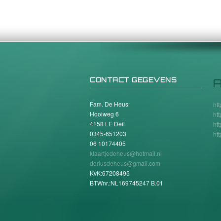
CONTACT GEGEVENS
A
Fam. De Heus
ht
Hooiweg 6
ht
4158 LE Deil
ht
0345-651203
ht
06 10174405
klaartjedeheus@hotmail.nl
doriusdeheus@gmail.com
KvK:67208495
BTWnr.:NL169745247 B.01