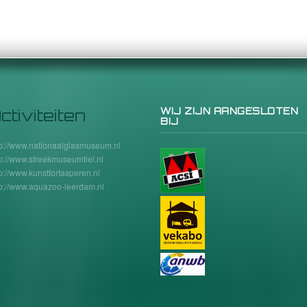
ctiviteiten
WIJ ZIJN AANGESLOTEN
BIJ
tp://www.nationaalglasmuseum.nl
tp://www.streekmuseumtiel.nl
tp://www.kunstfortasperen.nl
tp://www.aquazoo-leerdam.nl