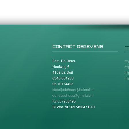
CONTACT GEGEVENS
A
Fam. De Heus
ht
Hooiweg 6
ht
4158 LE Deil
ht
0345-651203
ht
06 10174405
klaartjedeheus@hotmail.nl
doriusdeheus@gmail.com
KvK:67208495
BTWnr.:NL169745247 B.01