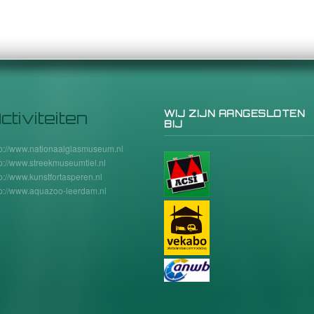
ctiviteiten
WIJ ZIJN AANGESLOTEN
BIJ
tp://www.nationaalglasmuseum.nl
tp://www.streekmuseumtiel.nl
tp://www.kunstfortasperen.nl
tp://www.aquazoo-leerdam.nl